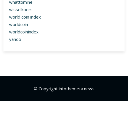
whattomine
wisselkoers
world coin index
worldcoin
worldcoinindex
yahoo
© Copyright intothemeta.news