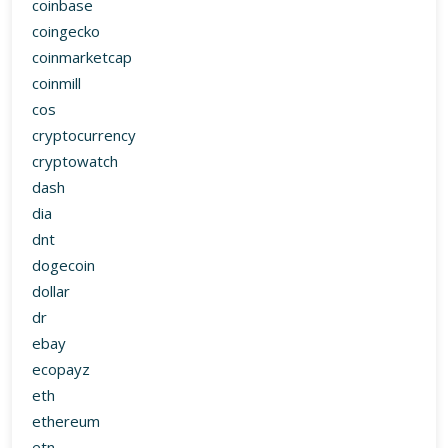
coinbase
coingecko
coinmarketcap
coinmill
cos
cryptocurrency
cryptowatch
dash
dia
dnt
dogecoin
dollar
dr
ebay
ecopayz
eth
ethereum
etn