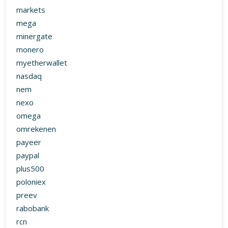
markets
mega
minergate
monero
myetherwallet
nasdaq
nem
nexo
omega
omrekenen
payeer
paypal
plus500
poloniex
preev
rabobank
rcn