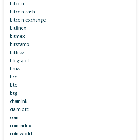
bitcoin
bitcoin cash
bitcoin exchange
bitfinex
bitmex
bitstamp
bittrex
blogspot
bmw
brd
btc
btg
chainlink
claim btc
coin
coin index
coin world