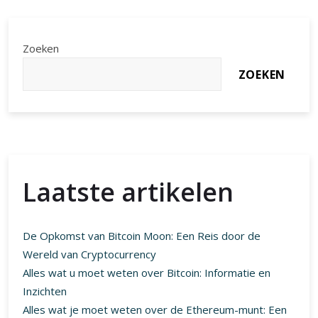
1
BTC
naar
Zoeken
Baht:
ZOEKEN
Bitcoin
in
Thaise
valuta
Laatste artikelen
De Opkomst van Bitcoin Moon: Een Reis door de
Wereld van Cryptocurrency
Alles wat u moet weten over Bitcoin: Informatie en
Inzichten
Alles wat je moet weten over de Ethereum-munt: Een