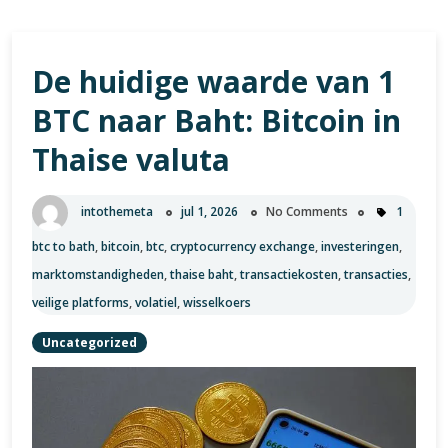
De huidige waarde van 1
BTC naar Baht: Bitcoin in
Thaise valuta
intothemeta
jul 1, 2026
No Comments
1
btc to bath
,
bitcoin
,
btc
,
cryptocurrency exchange
,
investeringen
,
marktomstandigheden
,
thaise baht
,
transactiekosten
,
transacties
,
veilige platforms
,
volatiel
,
wisselkoers
Uncategorized