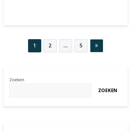
Laatste artikelen
De Opkomst van Bitcoin Moon: Een Reis door de
Wereld van Cryptocurrency
Alles wat u moet weten over Bitcoin: Informatie en
Inzichten
Alles wat je moet weten over de Ethereum-munt: Een
diepgaande analyse
Bitcoin in 2019: Een Terugblik op een Belangrijk Jaar
voor Cryptocurrency
Alles over Bitcoin: Ontdek de wereld van
WorldCoinIndex