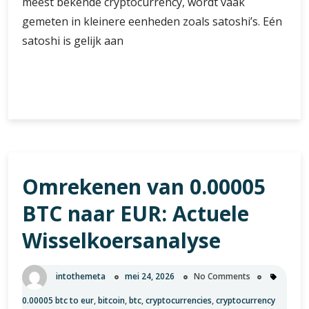
meest bekende cryptocurrency, wordt vaak
gemeten in kleinere eenheden zoals satoshi’s. Eén
satoshi is gelijk aan
De
Verder lezen
waarde
van
0.00000012
BTC:
een
Omrekenen van 0.00005
diepgaande
analyse
BTC naar EUR: Actuele
Wisselkoersanalyse
intothemeta
mei 24, 2026
No Comments
0.00005 btc to eur
,
bitcoin
,
btc
,
cryptocurrencies
,
cryptocurrency