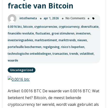
fractie van Bitcoin
intothemeta
apr 1, 2026
No Comments
0.0016 btc
,
bitcoin
,
cryptocurrencies
,
cryptocurrency
,
diversificatie
,
financiële revolutie
,
fluctuaties
,
groei stimuleren
,
investeren
,
investeringsadvies
,
marktsentiment
,
markttrends
,
nieuws
,
portefeuille beschermen
,
regelgeving
,
risico's beperken
,
technologische ontwikkelingen
,
transacties
,
trends
,
volatiliteit
,
waarde
Uncategorized
Artikel: 0.0016 BTC De waarde van 0.0016 BTC: Wat
betekent het? Bitcoin, de meest bekende
cryptocurrency ter wereld, wordt vaak gebruikt als