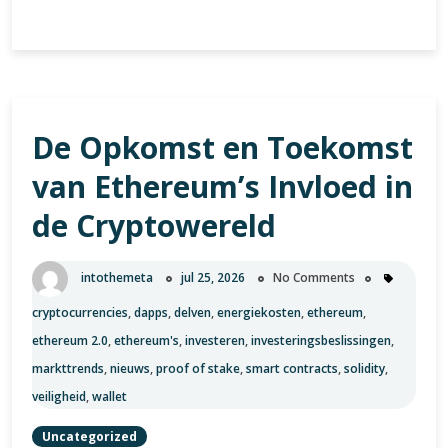
Ethereum
Nieuws:
De
Laatste
Updates
De Opkomst en Toekomst
en
Ontwikkelingen
van Ethereum’s Invloed in
de Cryptowereld
intothemeta
jul 25, 2026
No Comments
cryptocurrencies
,
dapps
,
delven
,
energiekosten
,
ethereum
,
ethereum 2.0
,
ethereum's
,
investeren
,
investeringsbeslissingen
,
markttrends
,
nieuws
,
proof of stake
,
smart contracts
,
solidity
,
veiligheid
,
wallet
Uncategorized