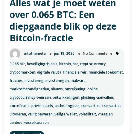
Alles wat je moet weten
Geld
over 0.065 BTC: Een
diepgaande blik op deze
Bitcoin-fractie
intothemeta
jun 18, 2026
No Comments
0.065 btc
,
beveiligingrisico's
,
bitcoin
,
btc
,
cryptocurrency
,
cryptomarkten
,
digitale valuta
,
financiële reis
,
financiële toekomst
,
fracties
,
investering
,
investeringen
,
malware
,
marktomstandigheden
,
nieuws
,
omrekening
,
online
cryptocurrency-beurzen
,
ontwikkelingen
,
phishing-aanvallen
,
portefeuille
,
privésleutels
,
technologieën
,
transacties
,
transacties
uitvoeren
,
veilig bewaren
,
veilige wallet
,
volatiliteit
,
vraag en
aanbod
,
wisselkoersen