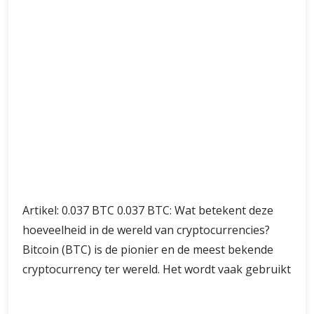
Artikel: 0.037 BTC 0.037 BTC: Wat betekent deze
hoeveelheid in de wereld van cryptocurrencies?
Bitcoin (BTC) is de pionier en de meest bekende
cryptocurrency ter wereld. Het wordt vaak gebruikt
De
Verder lezen
betekenis
van
0.037
BTC
in
Alles over 0.048 BTC: Wat
de
wereld
u moet weten over deze
van
cryptocurrencies
fractie van Bitcoin