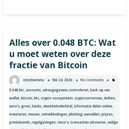
intothemeta
feb 24, 2026
No Comments
0.048 btc
,
accounts
,
adresgegevens controleren
,
back-up van
wallet
,
bitcoin
,
btc
,
crypto-ecosysteem
,
cryptocurrencies
,
dollars
,
euro's
,
groei
,
hacks
,
identiteitsdiefstal
,
informatie delen online
,
investeren
,
nieuws
,
ontwikkelingen
,
phishing-aanvallen
,
prijzen
,
privésleutels
,
regelgevingen
,
risico's
,
transacties uitvoeren
,
veilige
plek
,
veiligheid
,
volatiliteit
,
wachtwoorden
,
wallet
Uncategorized
Artikel: 0.048 BTC Alles wat u moet weten over
0.048 BTC Bitcoin (BTC) is de pionier van
cryptocurrencies en heeft de afgelopen jaren veel
aandacht getrokken van zowel investeerders als