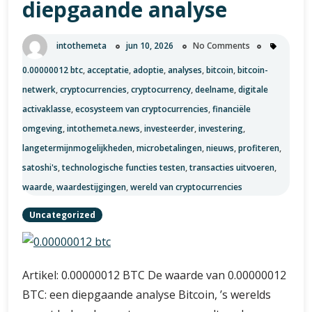
diepgaande analyse
blik
op
intothemeta
jun 10, 2026
No Comments
deze
Bitcoin-
0.00000012 btc
,
acceptatie
,
adoptie
,
analyses
,
bitcoin
,
bitcoin-
fractie
netwerk
,
cryptocurrencies
,
cryptocurrency
,
deelname
,
digitale
activaklasse
,
ecosysteem van cryptocurrencies
,
financiële
omgeving
,
intothemeta.news
,
investeerder
,
investering
,
langetermijnmogelijkheden
,
microbetalingen
,
nieuws
,
profiteren
,
satoshi's
,
technologische functies testen
,
transacties uitvoeren
,
waarde
,
waardestijgingen
,
wereld van cryptocurrencies
Uncategorized
Artikel: 0.00000012 BTC De waarde van 0.00000012
BTC: een diepgaande analyse Bitcoin, ’s werelds