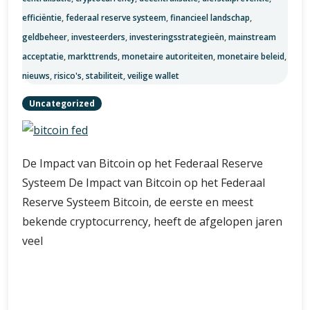
efficiëntie
,
federaal reserve systeem
,
financieel landschap
,
geldbeheer
,
investeerders
,
investeringsstrategieën
,
mainstream
acceptatie
,
markttrends
,
monetaire autoriteiten
,
monetaire beleid
,
nieuws
,
risico's
,
stabiliteit
,
veilige wallet
Uncategorized
De Impact van Bitcoin op het Federaal Reserve
Systeem De Impact van Bitcoin op het Federaal
Reserve Systeem Bitcoin, de eerste en meest
bekende cryptocurrency, heeft de afgelopen jaren
veel
De
Verder lezen
Invloed