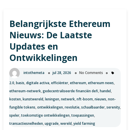
Belangrijkste Ethereum
Nieuws: De Laatste
Updates en
Ontwikkelingen
intothemeta
jul 28, 2026
No Comments
2.0
,
basis
,
digitale activa
,
efficiënter
,
ethereum
,
ethereum news
,
ethereum-netwerk
,
gedecentraliseerde financiën defi
,
handel
,
kosten
,
kunstwereld
,
leningen
,
netwerk
,
nft-boom
,
nieuws
,
non-
fungible tokens
,
ontwikkelingen
,
revolutie
,
schaalbaarder
,
serenity
,
speler
,
toekomstige ontwikkelingen
,
toepassingen
,
transactiesnelheden
,
upgrade
,
wereld
,
yield farming