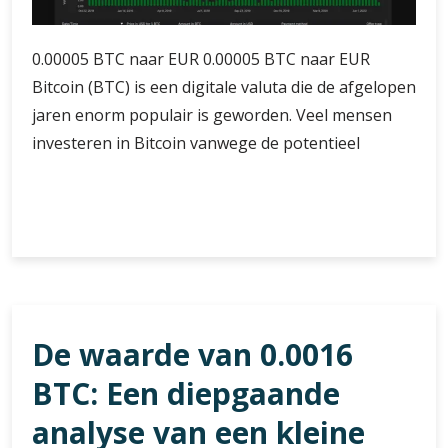
0.00005 BTC naar EUR 0.00005 BTC naar EUR
Bitcoin (BTC) is een digitale valuta die de afgelopen
jaren enorm populair is geworden. Veel mensen
investeren in Bitcoin vanwege de potentieel
Omrekenen
Verder lezen
van
0.00005
BTC
naar
EUR:
De waarde van 0.0016
Actuele
Wisselkoersanalyse
BTC: Een diepgaande
analyse van een kleine