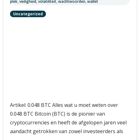
Alles
Verder lezen
over
0.048
BTC:
Wat
u
1
2
…
5
moet
weten
over
deze
fractie
Zoeken
van
ZOEKEN
Bitcoin