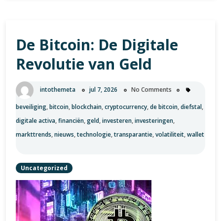
Toekomst
van
Ethereum’s
De Bitcoin: De Digitale
Invloed
in
Revolutie van Geld
de
Cryptowereld
intothemeta
jul 7, 2026
No Comments
beveiliging
,
bitcoin
,
blockchain
,
cryptocurrency
,
de bitcoin
,
diefstal
,
digitale activa
,
financiën
,
geld
,
investeren
,
investeringen
,
markttrends
,
nieuws
,
technologie
,
transparantie
,
volatiliteit
,
wallet
Uncategorized