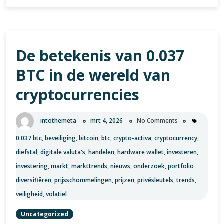
van
Bitcoin
op
het
De betekenis van 0.037
Federaal
Reserve
BTC in de wereld van
Systeem
cryptocurrencies
intothemeta
mrt 4, 2026
No Comments
0.037 btc
,
beveiliging
,
bitcoin
,
btc
,
crypto-activa
,
cryptocurrency
,
diefstal
,
digitale valuta's
,
handelen
,
hardware wallet
,
investeren
,
investering
,
markt
,
markttrends
,
nieuws
,
onderzoek
,
portfolio
diversifiëren
,
prijsschommelingen
,
prijzen
,
privésleutels
,
trends
,
veiligheid
,
volatiel
Uncategorized