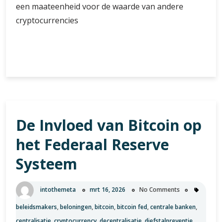
een maateenheid voor de waarde van andere
cryptocurrencies
De
Verder lezen
waarde
van
0.0016
BTC:
Een
De Invloed van Bitcoin op
diepgaande
analyse
het Federaal Reserve
van
een
Systeem
kleine
fractie
intothemeta
mrt 16, 2026
No Comments
van
Bitcoin
beleidsmakers
,
beloningen
,
bitcoin
,
bitcoin fed
,
centrale banken
,
centralisatie
,
cryptocurrency
,
decentralisatie
,
diefstalpreventie
,