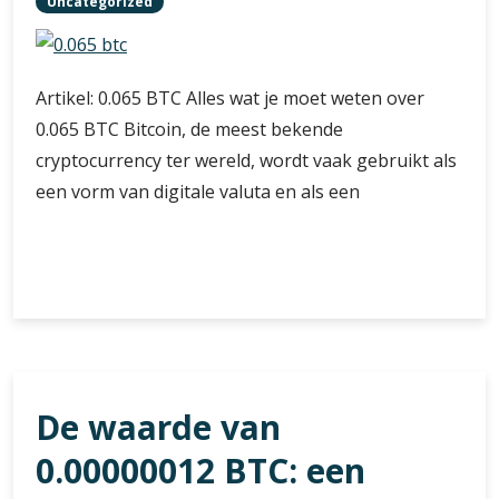
Uncategorized
Artikel: 0.065 BTC Alles wat je moet weten over
0.065 BTC Bitcoin, de meest bekende
cryptocurrency ter wereld, wordt vaak gebruikt als
een vorm van digitale valuta en als een
Alles
Verder lezen
wat
je
moet
weten
over
De waarde van
0.065
BTC:
0.00000012 BTC: een
Een
diepgaande