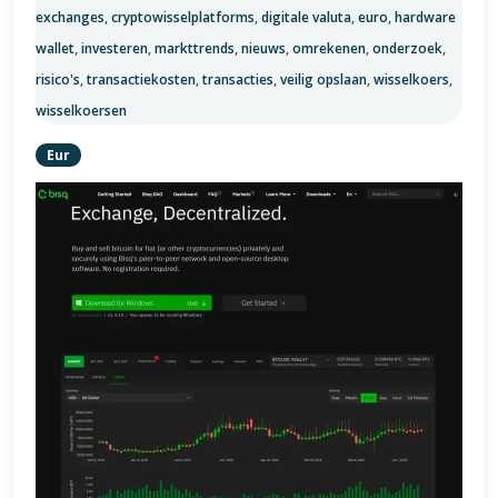
exchanges
,
cryptowisselplatforms
,
digitale valuta
,
euro
,
hardware
wallet
,
investeren
,
markttrends
,
nieuws
,
omrekenen
,
onderzoek
,
risico's
,
transactiekosten
,
transacties
,
veilig opslaan
,
wisselkoers
,
wisselkoersen
Eur