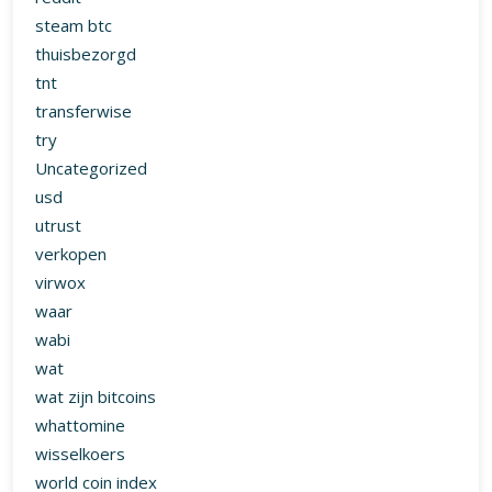
steam btc
thuisbezorgd
tnt
transferwise
try
Uncategorized
usd
utrust
verkopen
virwox
waar
wabi
wat
wat zijn bitcoins
whattomine
wisselkoers
world coin index