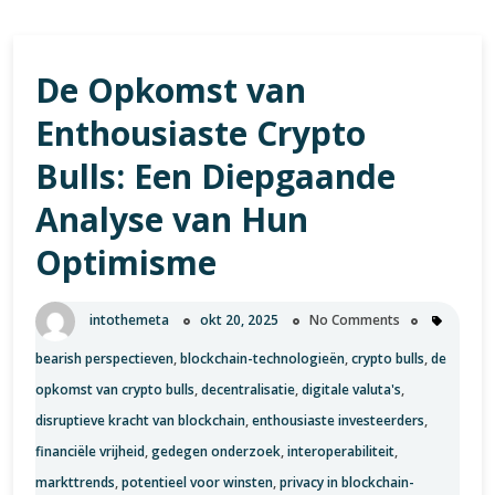
De Opkomst van
Enthousiaste Crypto
Bulls: Een Diepgaande
Analyse van Hun
Optimisme
intothemeta
okt 20, 2025
No Comments
bearish perspectieven
,
blockchain-technologieën
,
crypto bulls
,
de
opkomst van crypto bulls
,
decentralisatie
,
digitale valuta's
,
disruptieve kracht van blockchain
,
enthousiaste investeerders
,
financiële vrijheid
,
gedegen onderzoek
,
interoperabiliteit
,
markttrends
,
potentieel voor winsten
,
privacy in blockchain-