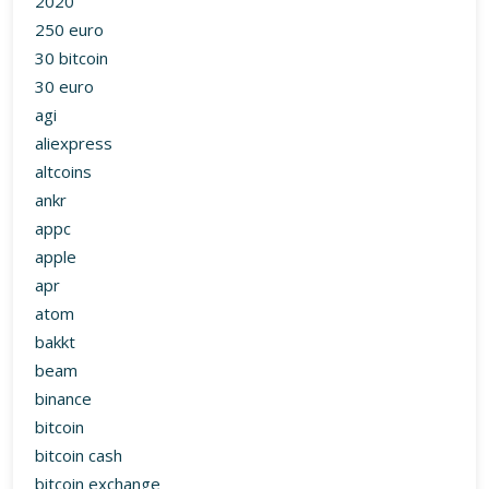
2020
250 euro
30 bitcoin
30 euro
agi
aliexpress
altcoins
ankr
appc
apple
apr
atom
bakkt
beam
binance
bitcoin
bitcoin cash
bitcoin exchange