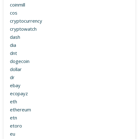
coinmill
cos
cryptocurrency
cryptowatch
dash
dia
dnt
dogecoin
dollar
dr
ebay
ecopayz
eth
ethereum
etn
etoro
eu