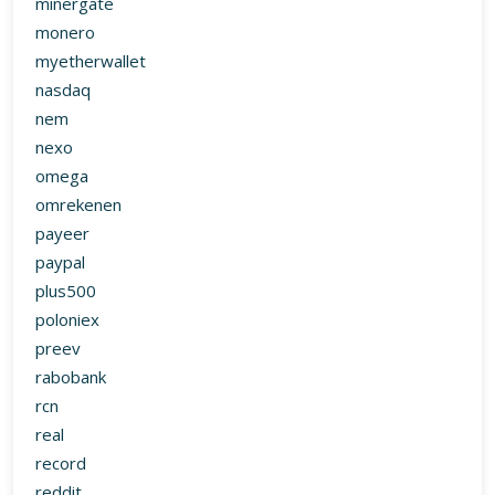
minergate
monero
myetherwallet
nasdaq
nem
nexo
omega
omrekenen
payeer
paypal
plus500
poloniex
preev
rabobank
rcn
real
record
reddit