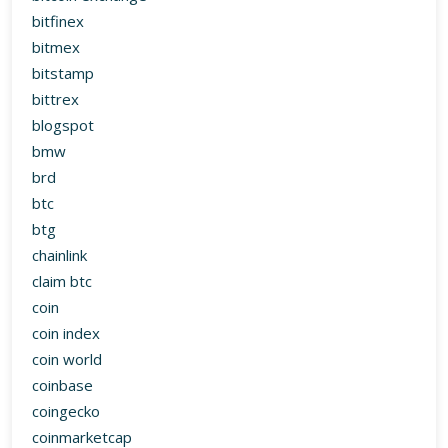
bitfinex
bitmex
bitstamp
bittrex
blogspot
bmw
brd
btc
btg
chainlink
claim btc
coin
coin index
coin world
coinbase
coingecko
coinmarketcap