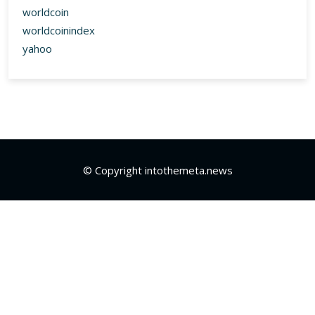
worldcoin
worldcoinindex
yahoo
© Copyright intothemeta.news