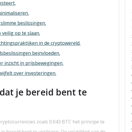
steert.
minimaliseren.
slimme beslissingen.
veilig op te slaan.
htingspraktijken in de cryptowereld.
elsbeslissingen beïnvloeden.
r inzicht in prijsbewegingen.
ijfelt over investeringen.
dat je bereid bent te
 cryptocurrencies zoals 0.043 BTC het principe te
e bereid bent te verliezen. De volatiliteit van de