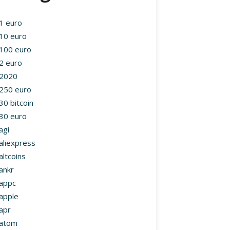
1 euro
10 euro
100 euro
2 euro
2020
250 euro
30 bitcoin
30 euro
agi
aliexpress
altcoins
ankr
appc
apple
apr
atom