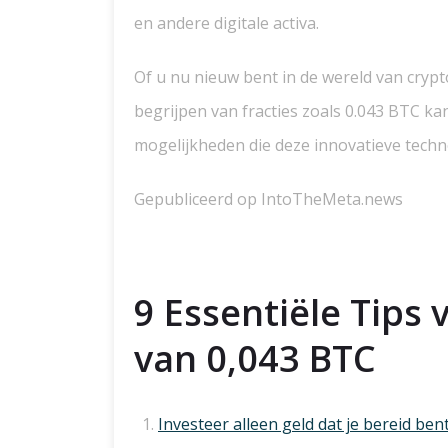
en andere digitale activa.
Of u nu nieuw bent in de wereld van cryp
begrijpen van fracties zoals 0.043 BTC ka
mogelijkheden die deze innovatieve techn
Gepubliceerd op IntoTheMeta.news
9 Essentiële Tips 
van 0,043 BTC
Investeer alleen geld dat je bereid bent