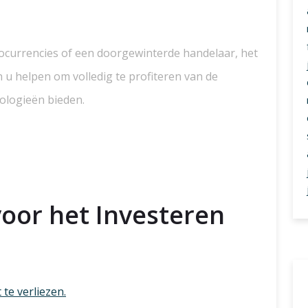
tocurrencies of een doorgewinterde handelaar, het
n u helpen om volledig te profiteren van de
ologieën bieden.
voor het Investeren
 te verliezen.