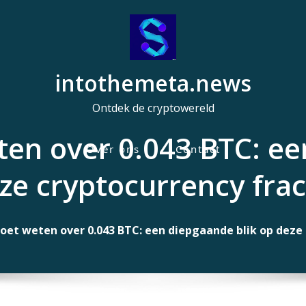
intothemeta.news
Ontdek de cryptowereld
ten over 0.043 BTC: ee
Over ons
Contact
H
ze cryptocurrency frac
o
o
f
oet weten over 0.043 BTC: een diepgaande blik op deze 
d
m
e
n