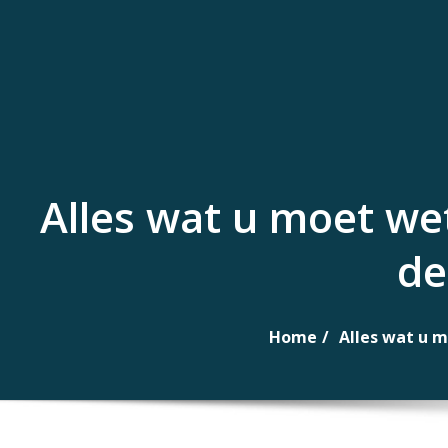
Naar
de
inhoud
gaan
Alles wat u moet we
de
Home
Alles wat u m