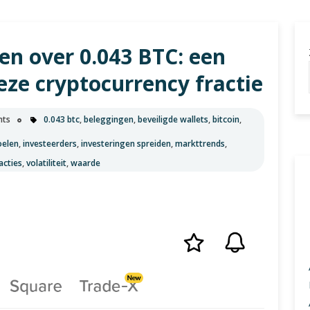
u
en over 0.043 BTC: een
eze cryptocurrency fractie
nts
0.043 btc
,
beleggingen
,
beveiligde wallets
,
bitcoin
,
oelen
,
investeerders
,
investeringen spreiden
,
markttrends
,
acties
,
volatiliteit
,
waarde