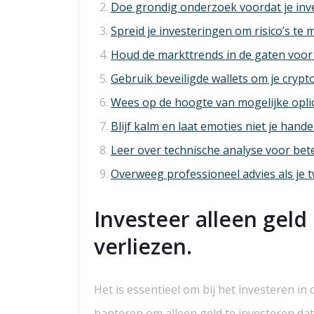
Doe grondig onderzoek voordat je inve
Spreid je investeringen om risico’s te 
Houd de markttrends in de gaten voor 
Gebruik beveiligde wallets om je crypto 
Wees op de hoogte van mogelijke oplic
Blijf kalm en laat emoties niet je hand
Leer over technische analyse voor bete
Overweeg professioneel advies als je tw
Investeer alleen geld 
verliezen.
Het is essentieel om bij het investeren in
hanteren om alleen geld te investeren dat j