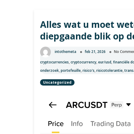
Alles wat u moet wet
diepgaande blik op d
intothemeta
feb 21, 2026
No Comme
cryptocurrencies
,
cryptocurrency
,
eur/usd
,
financiële d
onderzoek
,
portefeuille
,
risico's
,
risicotolerantie
,
trans
Uncategorized