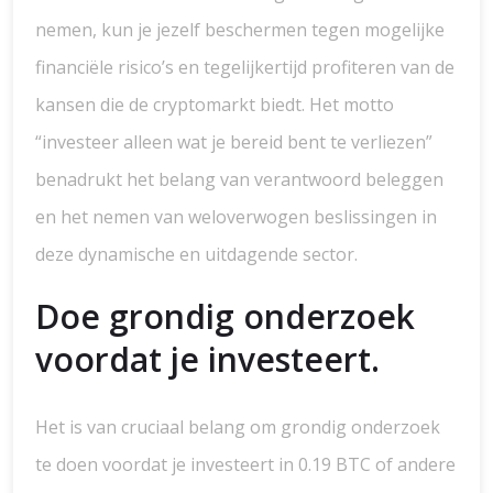
nemen, kun je jezelf beschermen tegen mogelijke
financiële risico’s en tegelijkertijd profiteren van de
kansen die de cryptomarkt biedt. Het motto
“investeer alleen wat je bereid bent te verliezen”
benadrukt het belang van verantwoord beleggen
en het nemen van weloverwogen beslissingen in
deze dynamische en uitdagende sector.
Doe grondig onderzoek
voordat je investeert.
Het is van cruciaal belang om grondig onderzoek
te doen voordat je investeert in 0.19 BTC of andere