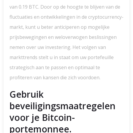
van 0.19 BTC. Door op de hoogte te blijven van de
fluctuaties en ontwikkelingen in de cryptocurrency-
markt, kunt u beter anticiperen op mogelijke
prijsbewegingen en weloverwogen beslissingen
nemen over uw investering. Het volgen van
markttrends stelt u in staat om uw portefeuille
strategisch aan te passen en optimaal te
profiteren van kansen die zich voordoen.
Gebruik
beveiligingsmaatregelen
voor je Bitcoin-
portemonnee.