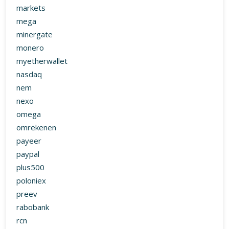
markets
mega
minergate
monero
myetherwallet
nasdaq
nem
nexo
omega
omrekenen
payeer
paypal
plus500
poloniex
preev
rabobank
rcn