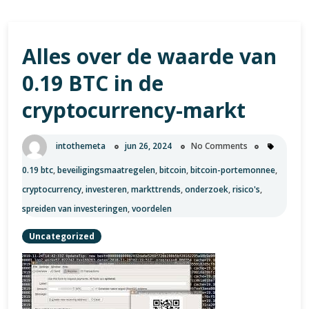
Alles over de waarde van
0.19 BTC in de
cryptocurrency-markt
intothemeta
jun 26, 2024
No Comments
0.19 btc
,
beveiligingsmaatregelen
,
bitcoin
,
bitcoin-portemonnee
,
cryptocurrency
,
investeren
,
markttrends
,
onderzoek
,
risico's
,
spreiden van investeringen
,
voordelen
Uncategorized