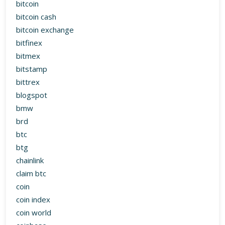
bitcoin
bitcoin cash
bitcoin exchange
bitfinex
bitmex
bitstamp
bittrex
blogspot
bmw
brd
btc
btg
chainlink
claim btc
coin
coin index
coin world