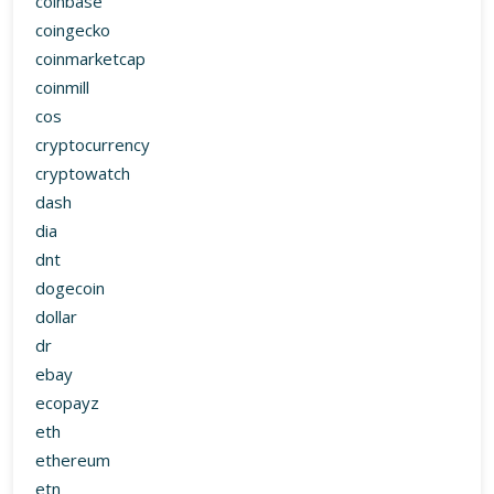
coinbase
coingecko
coinmarketcap
coinmill
cos
cryptocurrency
cryptowatch
dash
dia
dnt
dogecoin
dollar
dr
ebay
ecopayz
eth
ethereum
etn