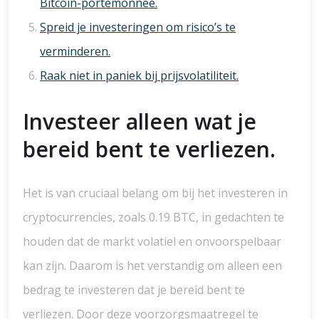
Bitcoin-portemonnee.
Spreid je investeringen om risico’s te
verminderen.
Raak niet in paniek bij prijsvolatiliteit.
Investeer alleen wat je
bereid bent te verliezen.
Het is van cruciaal belang om bij het investeren in
cryptocurrencies, zoals 0.19 BTC, in gedachten te
houden dat de markt volatiel en onvoorspelbaar
kan zijn. Daarom is het verstandig om alleen een
bedrag te investeren dat je bereid bent te
verliezen. Door deze voorzorgsmaatregel te