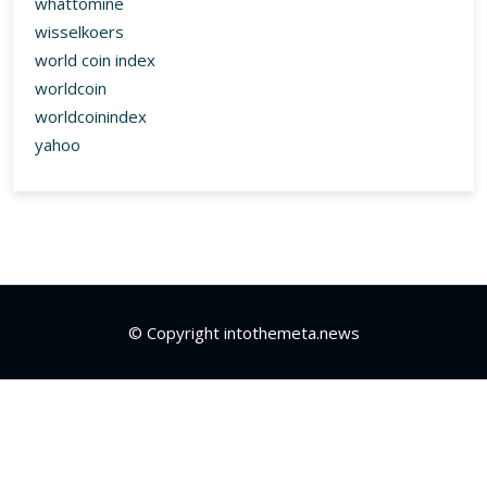
whattomine
wisselkoers
world coin index
worldcoin
worldcoinindex
yahoo
© Copyright intothemeta.news