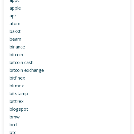
appc
apple
apr
atom
bakkt
beam
binance
bitcoin
bitcoin cash
bitcoin exchange
bitfinex
bitmex
bitstamp
bittrex
blogspot
bmw
brd
btc