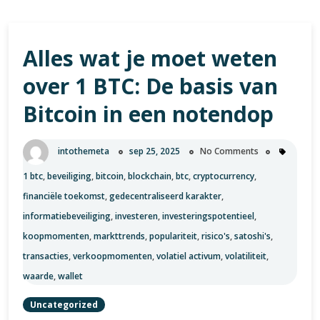
Alles wat je moet weten
over 1 BTC: De basis van
Bitcoin in een notendop
intothemeta
sep 25, 2025
No Comments
1 btc
,
beveiliging
,
bitcoin
,
blockchain
,
btc
,
cryptocurrency
,
financiële toekomst
,
gedecentraliseerd karakter
,
informatiebeveiliging
,
investeren
,
investeringspotentieel
,
koopmomenten
,
markttrends
,
populariteit
,
risico's
,
satoshi's
,
transacties
,
verkoopmomenten
,
volatiel activum
,
volatiliteit
,
waarde
,
wallet
Uncategorized