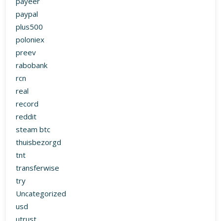
payeer
paypal
plus500
poloniex
preev
rabobank
rcn
real
record
reddit
steam btc
thuisbezorgd
tnt
transferwise
try
Uncategorized
usd
utrust