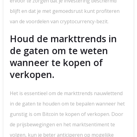
ervoor te zorgen dat je investering beschermd
blijft en dat je met gemoedsrust kunt profiteren
van de voordelen van cryptocurrency-bezit.
Houd de markttrends in
de gaten om te weten
wanneer te kopen of
verkopen.
Het is essentieel om de markttrends nauwlettend
in de gaten te houden om te bepalen wanneer het
gunstig is om Bitcoin te kopen of verkopen. Door
de prijsbewegingen en het marktsentiment te
volgen, kun je beter anticiperen op mogelijke