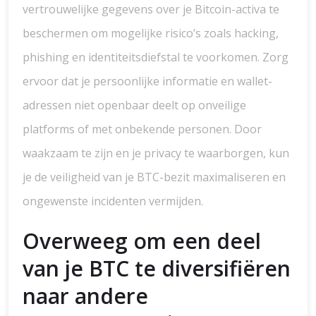
vertrouwelijke gegevens over je Bitcoin-activa te
beschermen om mogelijke risico’s zoals hacking,
phishing en identiteitsdiefstal te voorkomen. Zorg
ervoor dat je persoonlijke informatie en wallet-
adressen niet openbaar deelt op onveilige
platforms of met onbekende personen. Door
waakzaam te zijn en je privacy te waarborgen, kun
je de veiligheid van je BTC-bezit maximaliseren en
ongewenste incidenten vermijden.
Overweeg om een deel
van je BTC te diversifiëren
naar andere