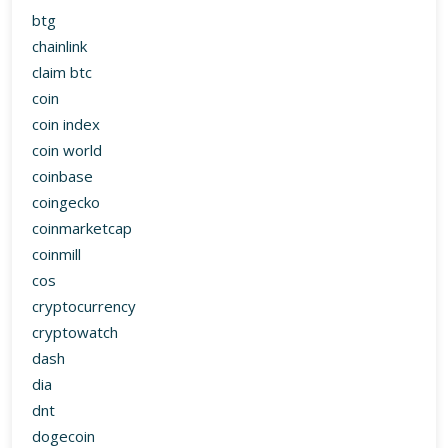
btg
chainlink
claim btc
coin
coin index
coin world
coinbase
coingecko
coinmarketcap
coinmill
cos
cryptocurrency
cryptowatch
dash
dia
dnt
dogecoin