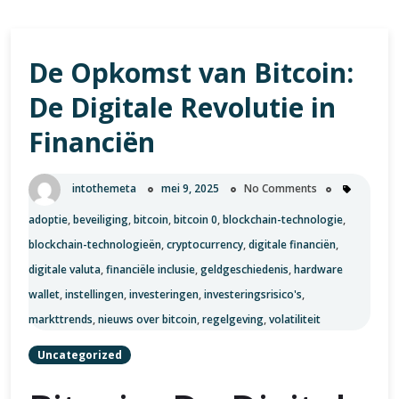
De Opkomst van Bitcoin:
De Digitale Revolutie in
Financiën
intothemeta
mei 9, 2025
No Comments
adoptie
,
beveiliging
,
bitcoin
,
bitcoin 0
,
blockchain-technologie
,
blockchain-technologieën
,
cryptocurrency
,
digitale financiën
,
digitale valuta
,
financiële inclusie
,
geldgeschiedenis
,
hardware
wallet
,
instellingen
,
investeringen
,
investeringsrisico's
,
markttrends
,
nieuws over bitcoin
,
regelgeving
,
volatiliteit
Uncategorized