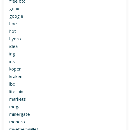
free btc
gdax
google
hoe
hot
hydro
ideal
ing
ins
kopen
kraken
lbc
litecoin
markets
mega
minergate
monero
myetherwallet