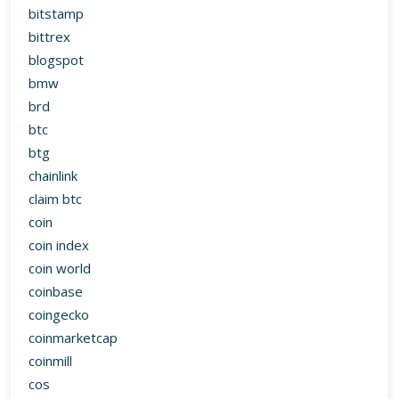
bitstamp
bittrex
blogspot
bmw
brd
btc
btg
chainlink
claim btc
coin
coin index
coin world
coinbase
coingecko
coinmarketcap
coinmill
cos