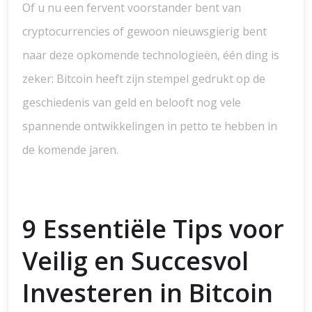
Of u nu een fervent voorstander bent van
cryptocurrencies of gewoon nieuwsgierig bent
naar deze opkomende technologieën, één ding is
zeker: Bitcoin heeft zijn stempel gedrukt op de
geschiedenis van geld en belooft nog vele
spannende ontwikkelingen in petto te hebben in
de komende jaren.
9 Essentiële Tips voor
Veilig en Succesvol
Investeren in Bitcoin