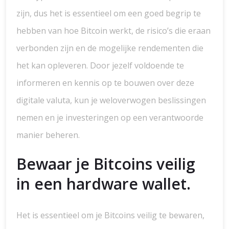
zijn, dus het is essentieel om een goed begrip te
hebben van hoe Bitcoin werkt, de risico’s die eraan
verbonden zijn en de mogelijke rendementen die
het kan opleveren. Door jezelf voldoende te
informeren en kennis op te bouwen over deze
digitale valuta, kun je weloverwogen beslissingen
nemen en je investeringen op een verantwoorde
manier beheren.
Bewaar je Bitcoins veilig
in een hardware wallet.
Het is essentieel om je Bitcoins veilig te bewaren,