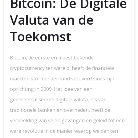
Bitcoin: De Digitale
Valuta van de
Toekomst
Bitcoin, de eerste en meest bekende
cryptocurrency ter wereld, heeft de financiële
markten stormenderhand veroverd sinds zijn
oprichting in 2009. Het idee van een
gedecentraliseerde digitale valuta, los van
traditionele banken en overheden, heeft de
verbeelding van velen gevangen en geleid tot een
ware revolutie in de manier waarop we denken