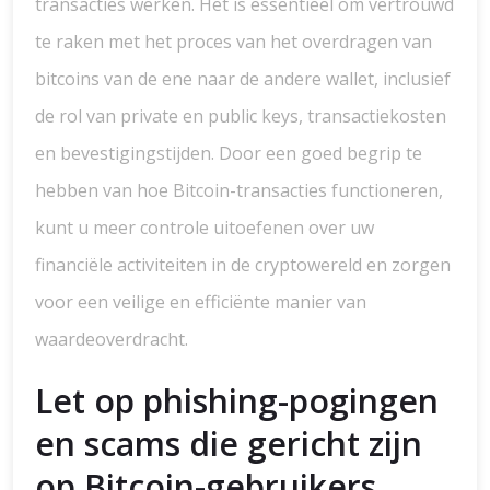
transacties werken. Het is essentieel om vertrouwd
te raken met het proces van het overdragen van
bitcoins van de ene naar de andere wallet, inclusief
de rol van private en public keys, transactiekosten
en bevestigingstijden. Door een goed begrip te
hebben van hoe Bitcoin-transacties functioneren,
kunt u meer controle uitoefenen over uw
financiële activiteiten in de cryptowereld en zorgen
voor een veilige en efficiënte manier van
waardeoverdracht.
Let op phishing-pogingen
en scams die gericht zijn
op Bitcoin-gebruikers.