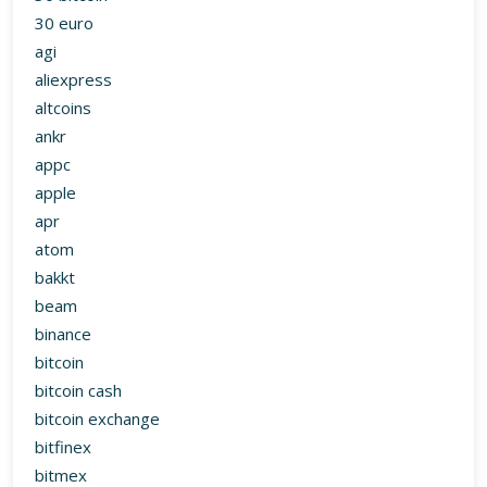
30 euro
agi
aliexpress
altcoins
ankr
appc
apple
apr
atom
bakkt
beam
binance
bitcoin
bitcoin cash
bitcoin exchange
bitfinex
bitmex