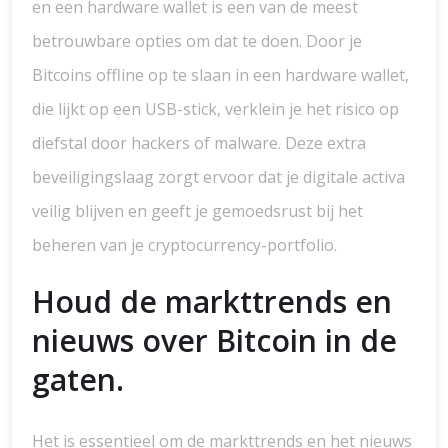
en een hardware wallet is een van de meest
betrouwbare opties om dat te doen. Door je
Bitcoins offline op te slaan in een hardware wallet,
die lijkt op een USB-stick, verklein je het risico op
diefstal door hackers of malware. Deze extra
beveiligingslaag zorgt ervoor dat je digitale activa
veilig blijven en geeft je gemoedsrust bij het
beheren van je cryptocurrency-portfolio.
Houd de markttrends en
nieuws over Bitcoin in de
gaten.
Het is essentieel om de markttrends en het nieuws