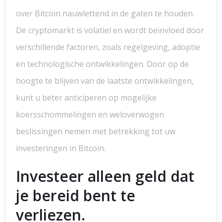
over Bitcoin nauwlettend in de gaten te houden.
De cryptomarkt is volatiel en wordt beïnvloed door
verschillende factoren, zoals regelgeving, adoptie
en technologische ontwikkelingen. Door op de
hoogte te blijven van de laatste ontwikkelingen,
kunt u beter anticiperen op mogelijke
koersschommelingen en weloverwogen
beslissingen nemen met betrekking tot uw
investeringen in Bitcoin.
Investeer alleen geld dat
je bereid bent te
verliezen.