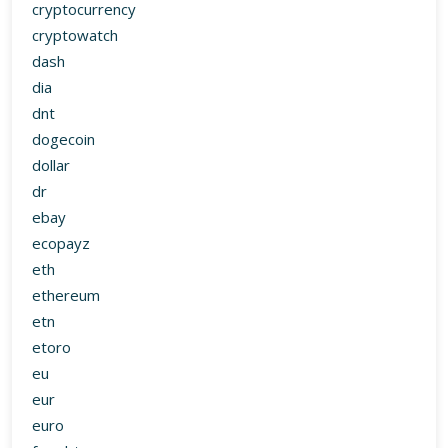
cryptocurrency
cryptowatch
dash
dia
dnt
dogecoin
dollar
dr
ebay
ecopayz
eth
ethereum
etn
etoro
eu
eur
euro