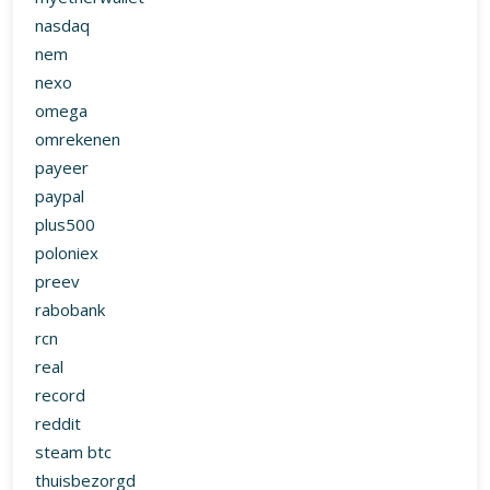
nasdaq
nem
nexo
omega
omrekenen
payeer
paypal
plus500
poloniex
preev
rabobank
rcn
real
record
reddit
steam btc
thuisbezorgd