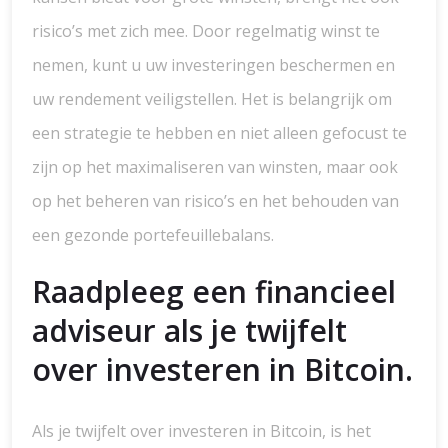
risico’s met zich mee. Door regelmatig winst te
nemen, kunt u uw investeringen beschermen en
uw rendement veiligstellen. Het is belangrijk om
een strategie te hebben en niet alleen gefocust te
zijn op het maximaliseren van winsten, maar ook
op het beheren van risico’s en het behouden van
een gezonde portefeuillebalans.
Raadpleeg een financieel
adviseur als je twijfelt
over investeren in Bitcoin.
Als je twijfelt over investeren in Bitcoin, is het