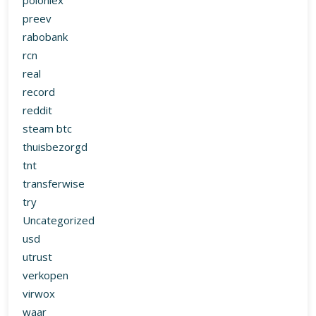
poloniex
preev
rabobank
rcn
real
record
reddit
steam btc
thuisbezorgd
tnt
transferwise
try
Uncategorized
usd
utrust
verkopen
virwox
waar