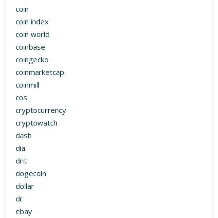
coin
coin index
coin world
coinbase
coingecko
coinmarketcap
coinmill
cos
cryptocurrency
cryptowatch
dash
dia
dnt
dogecoin
dollar
dr
ebay