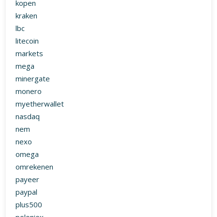
kopen
kraken
lbc
litecoin
markets
mega
minergate
monero
myetherwallet
nasdaq
nem
nexo
omega
omrekenen
payeer
paypal
plus500