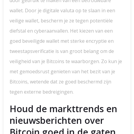
door gebruik te maken van een betrouwbare
wallet. Door je digitale valuta op te slaan in een
veilige wallet, bescherm je ze tegen potentiële
diefstal en cyberaanvallen. Het kiezen van een
goed beveiligde wallet met sterke encryptie en
tweestapsverificatie is van groot belang om de
veiligheid van je Bitcoins te waarborgen. Zo kun je
met gemoedsrust genieten van het bezit van je
Bitcoins, wetende dat ze goed beschermd zijn
tegen externe bedreigingen.
Houd de markttrends en
nieuwsberichten over
Bitcoin goed in de gaten.