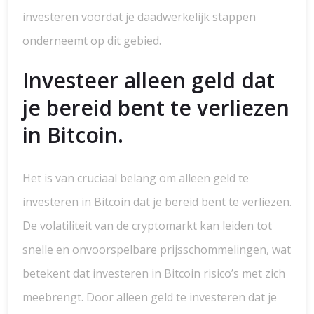
investeren voordat je daadwerkelijk stappen
onderneemt op dit gebied.
Investeer alleen geld dat
je bereid bent te verliezen
in Bitcoin.
Het is van cruciaal belang om alleen geld te
investeren in Bitcoin dat je bereid bent te verliezen.
De volatiliteit van de cryptomarkt kan leiden tot
snelle en onvoorspelbare prijsschommelingen, wat
betekent dat investeren in Bitcoin risico’s met zich
meebrengt. Door alleen geld te investeren dat je