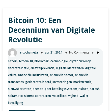
Bitcoin 10: Een
Decennium van Digitale
Revolutie
intothemeta
apr 21, 2024
No Comments
bitcoin
,
bitcoin 10
,
blockchain-technologie
,
cryptocurrency
,
decentralisatie
,
diefstalpreventie
,
digitale identiteiten
,
digitale
valuta
,
financiële inclusiviteit
,
financiële sector
,
financiële
transacties
,
gedecentraliseerd
,
investeringen
,
markttrends
,
nieuwsberichten
,
peer-to-peer betalingssysteem
,
risico's
,
satoshi
nakamoto
,
slimme contracten
,
volatiliteit
,
vrijheid
,
wallet
beveiliging