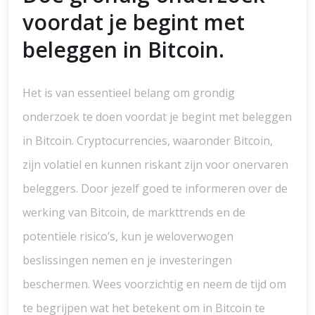
voordat je begint met
beleggen in Bitcoin.
Het is van essentieel belang om grondig
onderzoek te doen voordat je begint met beleggen
in Bitcoin. Cryptocurrencies, waaronder Bitcoin,
zijn volatiel en kunnen riskant zijn voor onervaren
beleggers. Door jezelf goed te informeren over de
werking van Bitcoin, de markttrends en de
potentiële risico’s, kun je weloverwogen
beslissingen nemen en je investeringen
beschermen. Wees voorzichtig en neem de tijd om
te begrijpen wat het betekent om in Bitcoin te