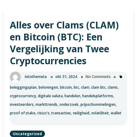
Alles over Clams (CLAM)
en Bitcoin (BTC): Een
Vergelijking van Twee
Cryptocurrencies
intothemeta
okt 31, 2024
No Comments
beleggingsplan
,
beloningen
,
bitcoin
,
btc
,
clam
,
clam btc
,
clams
,
cryptocurrency
,
digitale valuta
,
handelen
,
handelsplatforms
,
investeerders
,
markttrends
,
onderzoek
,
prijsschommelingen
,
proof of stake
,
risico's
,
transacties
,
veiligheid
,
volatiliteit
,
wallet
Uncategorized