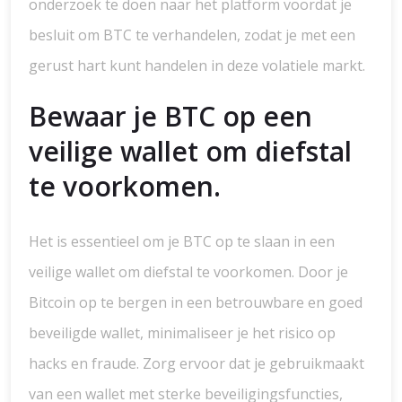
onderzoek te doen naar het platform voordat je
besluit om BTC te verhandelen, zodat je met een
gerust hart kunt handelen in deze volatiele markt.
Bewaar je BTC op een
veilige wallet om diefstal
te voorkomen.
Het is essentieel om je BTC op te slaan in een
veilige wallet om diefstal te voorkomen. Door je
Bitcoin op te bergen in een betrouwbare en goed
beveiligde wallet, minimaliseer je het risico op
hacks en fraude. Zorg ervoor dat je gebruikmaakt
van een wallet met sterke beveiligingsfuncties,