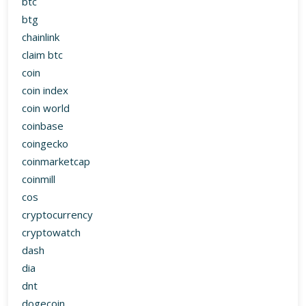
btc
btg
chainlink
claim btc
coin
coin index
coin world
coinbase
coingecko
coinmarketcap
coinmill
cos
cryptocurrency
cryptowatch
dash
dia
dnt
dogecoin