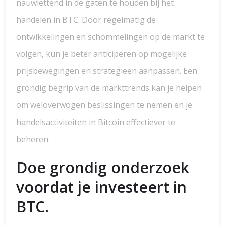
nauwlettend in de gaten te houden bij het
handelen in BTC. Door regelmatig de
ontwikkelingen en schommelingen op de markt te
volgen, kun je beter anticiperen op mogelijke
prijsbewegingen en strategieën aanpassen. Een
grondig begrip van de markttrends kan je helpen
om weloverwogen beslissingen te nemen en je
handelsactiviteiten in Bitcoin effectiever te
beheren.
Doe grondig onderzoek
voordat je investeert in
BTC.