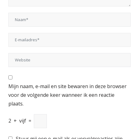
Mijn naam, e-mail en site bewaren in deze browser
voor de volgende keer wanneer ik een reactie
plaats.
2
+
vijf
=
Stuur mij een e-mail als er vervolgreacties zijn.