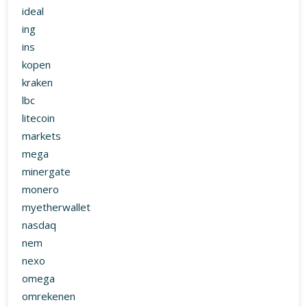
ideal
ing
ins
kopen
kraken
lbc
litecoin
markets
mega
minergate
monero
myetherwallet
nasdaq
nem
nexo
omega
omrekenen