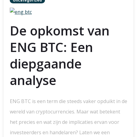
Uncategorized
De opkomst van
ENG BTC: Een
diepgaande
analyse
ENG BTC is een term die steeds vaker opduikt in de
wereld van cryptocurrencies. Maar wat betekent
het precies en wat zijn de implicaties ervan voor
investeerders en handelaren? Laten we een