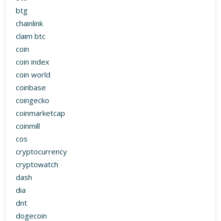
btg
chainlink
claim btc
coin
coin index
coin world
coinbase
coingecko
coinmarketcap
coinmill
cos
cryptocurrency
cryptowatch
dash
dia
dnt
dogecoin