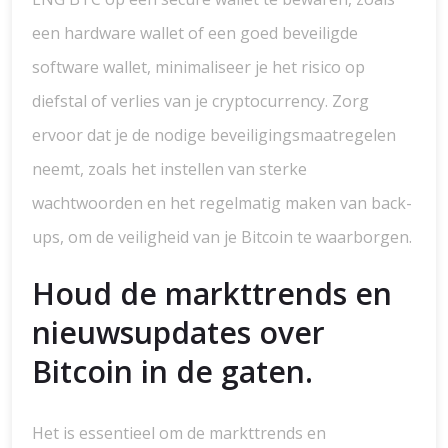
een hardware wallet of een goed beveiligde
software wallet, minimaliseer je het risico op
diefstal of verlies van je cryptocurrency. Zorg
ervoor dat je de nodige beveiligingsmaatregelen
neemt, zoals het instellen van sterke
wachtwoorden en het regelmatig maken van back-
ups, om de veiligheid van je Bitcoin te waarborgen.
Houd de markttrends en
nieuwsupdates over
Bitcoin in de gaten.
Het is essentieel om de markttrends en