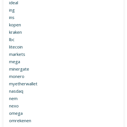
ideal
ing
ins
kopen
kraken
lbc
litecoin
markets
mega
minergate
monero
myetherwallet
nasdaq
nem
nexo
omega
omrekenen