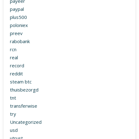
payeer
paypal
plus500
poloniex
preev
rabobank
rcn
real
record
reddit
steam btc
thuisbezorgd
tnt
transferwise
try
Uncategorized
usd
utrust