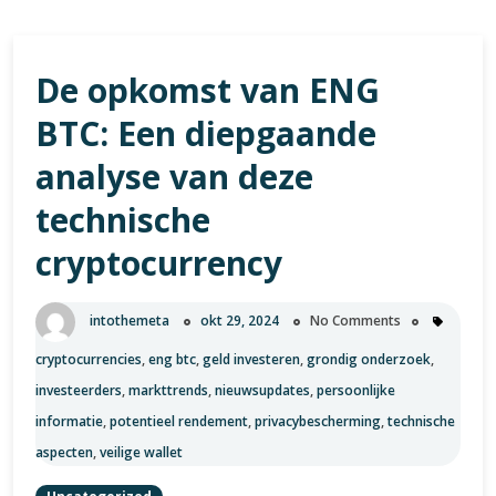
De opkomst van ENG
BTC: Een diepgaande
analyse van deze
technische
cryptocurrency
intothemeta
okt 29, 2024
No Comments
cryptocurrencies
,
eng btc
,
geld investeren
,
grondig onderzoek
,
investeerders
,
markttrends
,
nieuwsupdates
,
persoonlijke
informatie
,
potentieel rendement
,
privacybescherming
,
technische
aspecten
,
veilige wallet