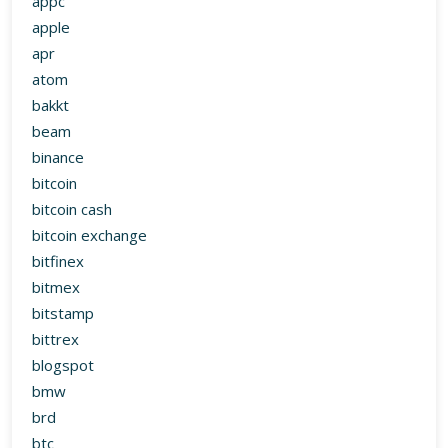
appc
apple
apr
atom
bakkt
beam
binance
bitcoin
bitcoin cash
bitcoin exchange
bitfinex
bitmex
bitstamp
bittrex
blogspot
bmw
brd
btc