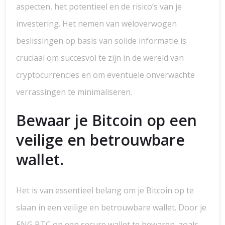
aspecten, het potentieel en de risico’s van je
investering. Het nemen van weloverwogen
beslissingen op basis van solide informatie is
cruciaal om succesvol te zijn in de wereld van
cryptocurrencies en om eventuele onverwachte
verrassingen te minimaliseren.
Bewaar je Bitcoin op een
veilige en betrouwbare
wallet.
Het is van essentieel belang om je Bitcoin op te
slaan in een veilige en betrouwbare wallet. Door je
ENG BTC op een secure wallet te bewaren, zoals