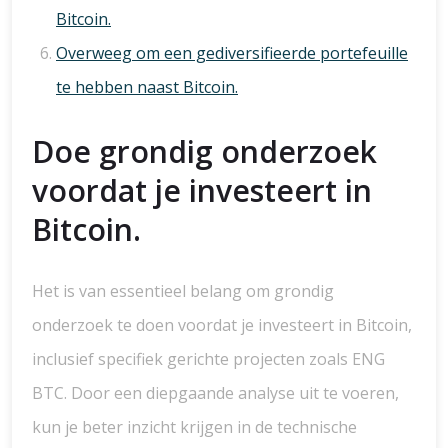
Bitcoin.
Overweeg om een ​​gediversifieerde portefeuille
te hebben naast Bitcoin.
Doe grondig onderzoek
voordat je investeert in
Bitcoin.
Het is van essentieel belang om grondig
onderzoek te doen voordat je investeert in Bitcoin,
inclusief specifiek gerichte projecten zoals ENG
BTC. Door een diepgaande analyse uit te voeren,
kun je beter inzicht krijgen in de technische