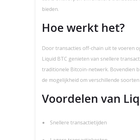
bieden.
Hoe werkt het?
Door transacties off-chain uit te voeren
Liquid BTC genieten van snellere transacti
traditionele Bitcoin-netwerk. Bovendien b
de mogelijkheid om verschillende soorten di
Voordelen van Li
Snellere transactietijden