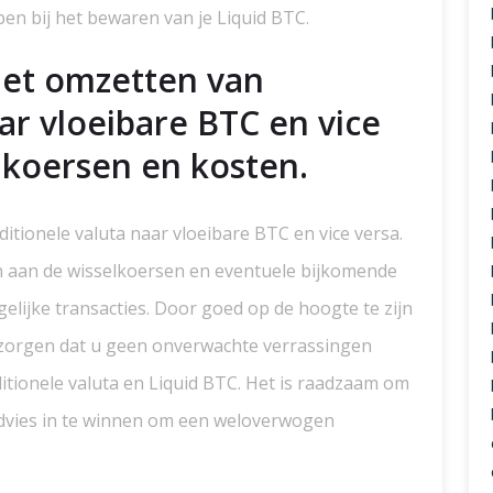
n bij het bewaren van je Liquid BTC.
 het omzetten van
aar vloeibare BTC en vice
elkoersen en kosten.
itionele valuta naar vloeibare BTC en vice versa.
n aan de wisselkoersen en eventuele bijkomende
lijke transacties. Door goed op de hoogte te zijn
r zorgen dat u geen onverwachte verrassingen
itionele valuta en Liquid BTC. Het is raadzaam om
dvies in te winnen om een weloverwogen