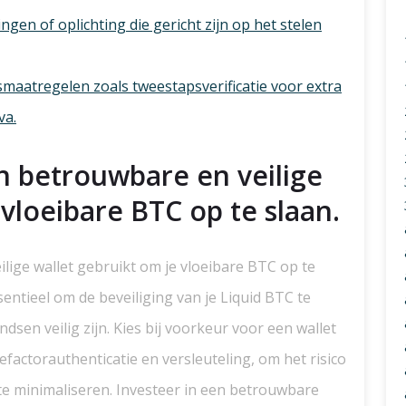
gen of oplichting die gericht zijn op het stelen
maatregelen zoals tweestapsverificatie voor extra
va.
n betrouwbare en veilige
 vloeibare BTC op te slaan.
lige wallet gebruikt om je vloeibare BTC op te
ssentieel om de beveiliging van je Liquid BTC te
sen veilig zijn. Kies bij voorkeur voor een wallet
efactorauthenticatie en versleuteling, om het risico
va te minimaliseren. Investeer in een betrouwbare