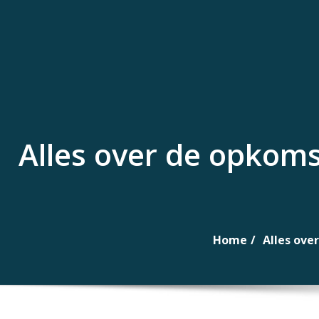
Naar
de
inhoud
gaan
Alles over de opkoms
Home
Alles ove