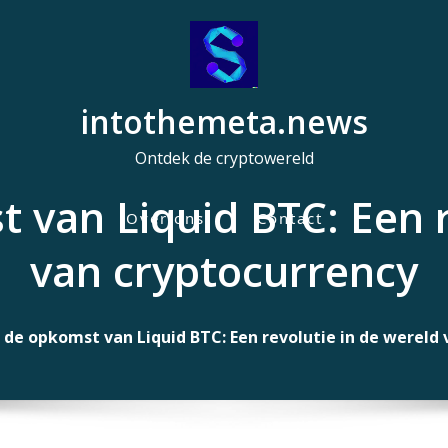
intothemeta.news
Ontdek de cryptowereld
t van Liquid BTC: Een r
Over ons
Contact
H
van cryptocurrency
o
o
f
r de opkomst van Liquid BTC: Een revolutie in de wereld
d
m
e
n