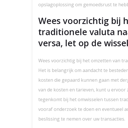
opslagoplossing om gemoedsrust te hebbe
Wees voorzichtig bij
traditionele valuta n
versa, let op de wiss
Wees voorzichtig bij het omzetten van trad
Het is belangrijk om aandacht te bestede
kosten die gepaard kunnen gaan met derge
van de kosten en tarieven, kunt u ervoo
tegenkomt bij het omwisselen tussen trad
vooraf onderzoek te doen en eventueel a
beslissing te nemen over uw transacties.