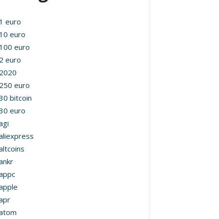
1 euro
10 euro
100 euro
2 euro
2020
250 euro
30 bitcoin
30 euro
agi
aliexpress
altcoins
ankr
appc
apple
apr
atom