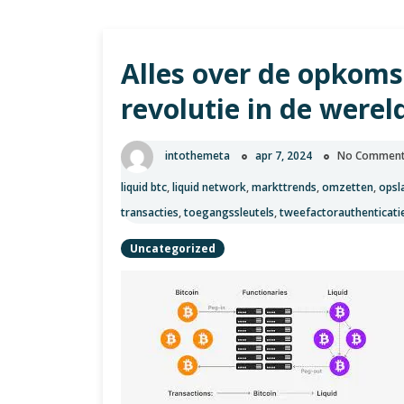
Alles over de opkoms
revolutie in de were
intothemeta
apr 7, 2024
No Commen
liquid btc
,
liquid network
,
markttrends
,
omzetten
,
opsl
transacties
,
toegangssleutels
,
tweefactorauthenticati
Uncategorized