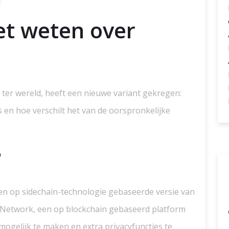
et weten over
 ter wereld, heeft een nieuwe variant gekregen:
s en hoe verschilt het van de oorspronkelijke
?
een op sidechain-technologie gebaseerde versie van
d Network, een op blockchain gebaseerd platform
mogelijk te maken en extra privacyfuncties te