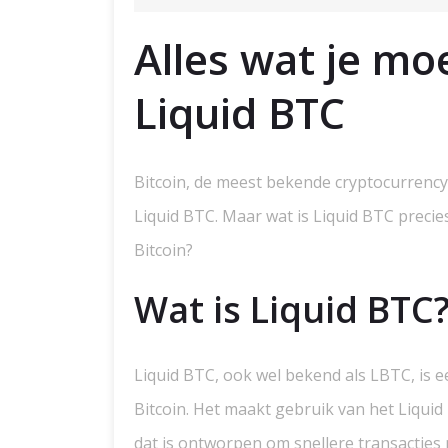
Alles wat je mo
Liquid BTC
Bitcoin, de meest bekende cryptocurrency
Liquid BTC. Maar wat is Liquid BTC precie
Bitcoin?
Wat is Liquid BTC
Liquid BTC, ook wel bekend als LBTC, is 
Bitcoin. Het maakt gebruik van het Liqui
dat is ontworpen om snellere transacties 