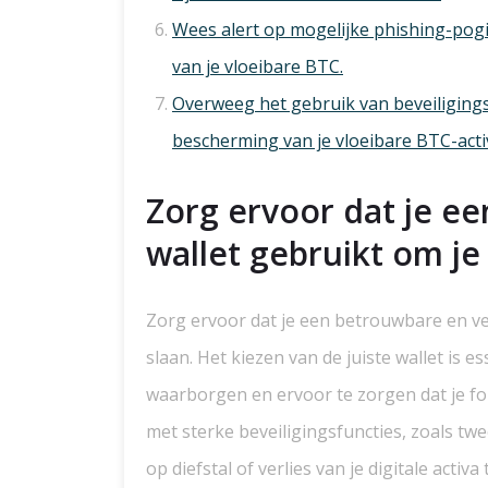
Wees alert op mogelijke phishing-pogin
van je vloeibare BTC.
Overweeg het gebruik van beveiligings
bescherming van je vloeibare BTC-acti
Zorg ervoor dat je ee
wallet gebruikt om je
Zorg ervoor dat je een betrouwbare en vei
slaan. Het kiezen van de juiste wallet is e
waarborgen en ervoor te zorgen dat je fond
met sterke beveiligingsfuncties, zoals twe
op diefstal of verlies van je digitale acti