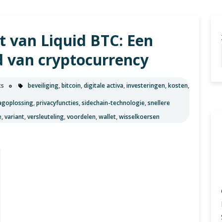
u
t van Liquid BTC: Een
ld van cryptocurrency
ts
beveiliging
,
bitcoin
,
digitale activa
,
investeringen
,
kosten
,
agoplossing
,
privacyfuncties
,
sidechain-technologie
,
snellere
e
,
variant
,
versleuteling
,
voordelen
,
wallet
,
wisselkoersen