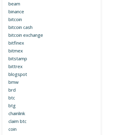
beam
binance
bitcoin
bitcoin cash
bitcoin exchange
bitfinex
bitmex
bitstamp
bittrex
blogspot
bmw
brd
btc
btg
chainlink
claim btc
coin