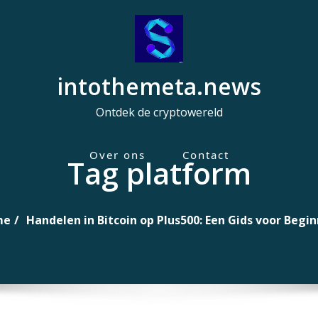
intothemeta.news
Ontdek de cryptowereld
Over ons
Contact
Tag platform
H
o
o
me
Handelen in Bitcoin op Plus500: Een Gids voor Begi
f
d
m
e
n