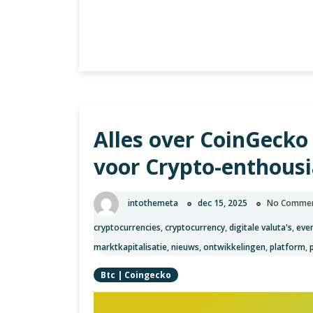
De
Verder lezen
rol
van
DEX-
platforms
bij
Alles over CoinGecko 
het
verhandelen
voor Crypto-enthousi
van
Bitcoin
intothemeta
dec 15, 2025
No Comme
cryptocurrencies
,
cryptocurrency
,
digitale valuta's
,
eve
marktkapitalisatie
,
nieuws
,
ontwikkelingen
,
platform
,
Btc
|
Coingecko