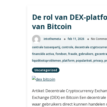
combinatie
van
De rol van DEX-platf
crypto
en
van Bitcoin
leningen
intothemeta
feb 11, 2026
No Comme
centrale tussenpartij
,
controle
,
decentrale cryptocurr
financiële activa
,
fondsen
,
fraude
,
gebruikers
,
gecentra
liquiditeitsproblemen
,
platform
,
populariteit
,
privacy
,
p
Uncategorized
Artikel: Decentrale Cryptocurrency Excha
Exchange (DEX) en Bitcoin Een decentrale
waar gebruikers direct kunnen handelen