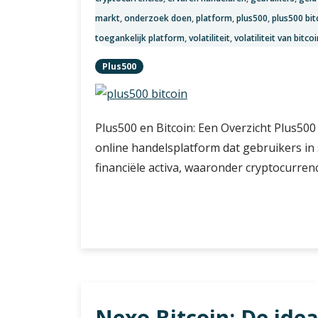
markt
,
onderzoek doen
,
platform
,
plus500
,
plus500 bit
toegankelijk platform
,
volatiliteit
,
volatiliteit van bitcoi
Plus500
Plus500 en Bitcoin: Een Overzicht Plus500
online handelsplatform dat gebruikers in 
financiële activa, waaronder cryptocurren
Handelen
Verder lezen
in
Bitcoin
op
Plus500:
Alles
Nexo Bitcoin: De ide
wat