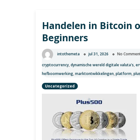
Handelen in Bitcoin o
Beginners
intothemeta
jul 31, 2026
No Commen
cryptocurrency
,
dynamische wereld digitale valuta's
,
er
hefboomwerking
,
marktontwikkelingen
,
platform
,
plu
Uncategorized