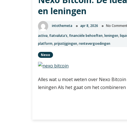
u
en leningen
moet
weten
intothemeta
apr 8, 2026
No Commen
activa
,
fiatvaluta's
,
financiële behoeften
,
leningen
,
liqu
platform
,
prijsstijgingen
,
rentevergoedingen
Nexo
Alles wat u moet weten over Nexo Bitcoin 
leningen Als het gaat om het combineren 
Nexo
Verder lezen
Bitcoin:
De
ideale