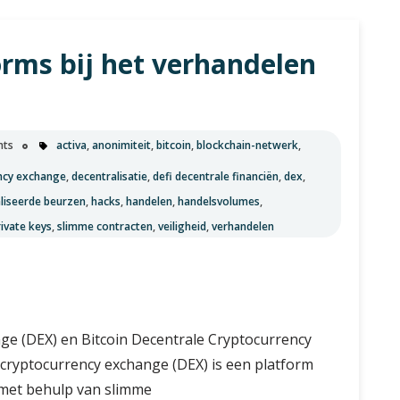
orms bij het verhandelen
nts
activa
,
anonimiteit
,
bitcoin
,
blockchain-netwerk
,
ency exchange
,
decentralisatie
,
defi decentrale financiën
,
dex
,
liseerde beurzen
,
hacks
,
handelen
,
handelsvolumes
,
rivate keys
,
slimme contracten
,
veiligheid
,
verhandelen
nge (DEX) en Bitcoin Decentrale Cryptocurrency
 cryptocurrency exchange (DEX) is een platform
 met behulp van slimme