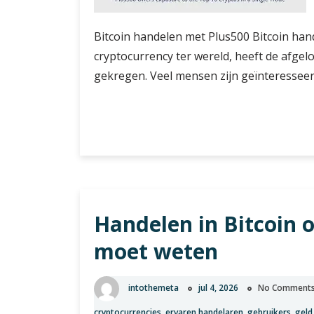
Bitcoin handelen met Plus500 Bitcoin han
cryptocurrency ter wereld, heeft de afge
gekregen. Veel mensen zijn geïnteresseer
Handelen
Verder lezen
in
Bitcoin
op
Plus500:
Een
Handelen in Bitcoin o
Gids
voor
moet weten
Beginners
intothemeta
jul 4, 2026
No Comment
cryptocurrencies
,
ervaren handelaren
,
gebruikers
,
geld