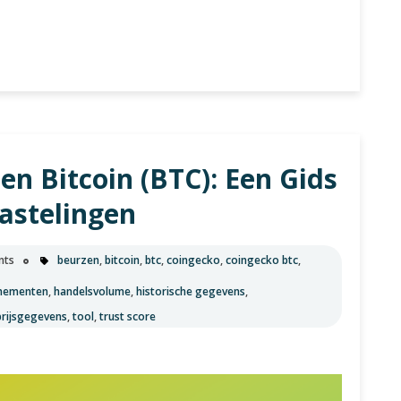
en Bitcoin (BTC): Een Gids
astelingen
nts
beurzen
,
bitcoin
,
btc
,
coingecko
,
coingecko btc
,
nementen
,
handelsvolume
,
historische gegevens
,
prijsgegevens
,
tool
,
trust score