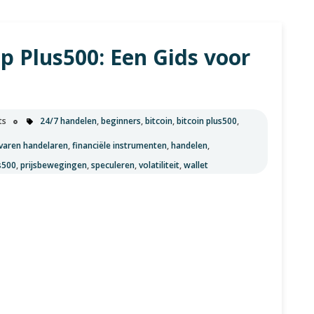
u
p Plus500: Een Gids voor
ts
24/7 handelen
,
beginners
,
bitcoin
,
bitcoin plus500
,
varen handelaren
,
financiële instrumenten
,
handelen
,
s500
,
prijsbewegingen
,
speculeren
,
volatiliteit
,
wallet