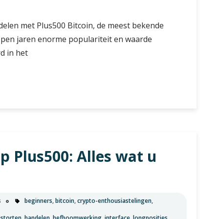
delen met Plus500 Bitcoin, de meest bekende
lopen jaren enorme populariteit en waarde
d in het
p Plus500: Alles wat u
s
beginners
,
bitcoin
,
crypto-enthousiastelingen
,
 storten
,
handelen
,
hefboomwerking
,
interface
,
longposities
,