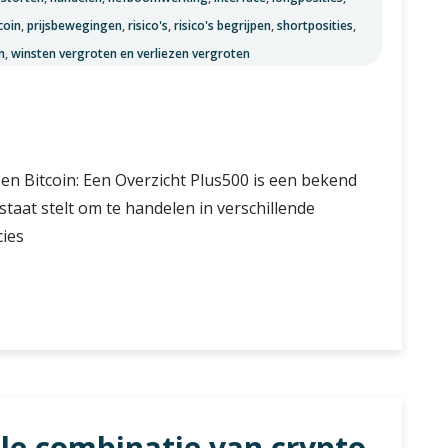
coin
,
prijsbewegingen
,
risico's
,
risico's begrijpen
,
shortposities
,
n
,
winsten vergroten en verliezen vergroten
 en Bitcoin: Een Overzicht Plus500 is een bekend
staat stelt om te handelen in verschillende
cies
ale combinatie van crypto