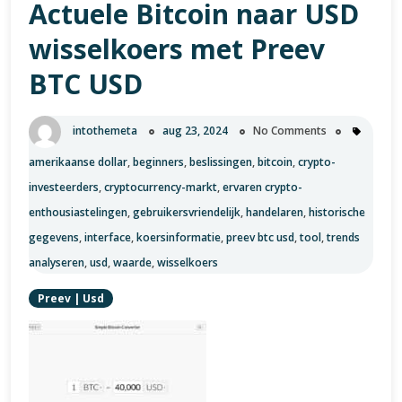
Actuele Bitcoin naar USD
wisselkoers met Preev
BTC USD
intothemeta
aug 23, 2024
No Comments
amerikaanse dollar
,
beginners
,
beslissingen
,
bitcoin
,
crypto-
investeerders
,
cryptocurrency-markt
,
ervaren crypto-
enthousiastelingen
,
gebruikersvriendelijk
,
handelaren
,
historische
gegevens
,
interface
,
koersinformatie
,
preev btc usd
,
tool
,
trends
analyseren
,
usd
,
waarde
,
wisselkoers
Preev
|
Usd