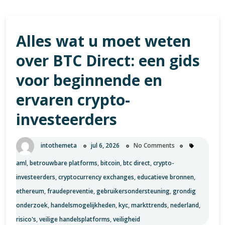
Alles wat u moet weten
over BTC Direct: een gids
voor beginnende en
ervaren crypto-
investeerders
intothemeta
jul 6, 2026
No Comments
aml
,
betrouwbare platforms
,
bitcoin
,
btc direct
,
crypto-
investeerders
,
cryptocurrency exchanges
,
educatieve bronnen
,
ethereum
,
fraudepreventie
,
gebruikersondersteuning
,
grondig
onderzoek
,
handelsmogelijkheden
,
kyc
,
markttrends
,
nederland
,
risico's
,
veilige handelsplatforms
,
veiligheid