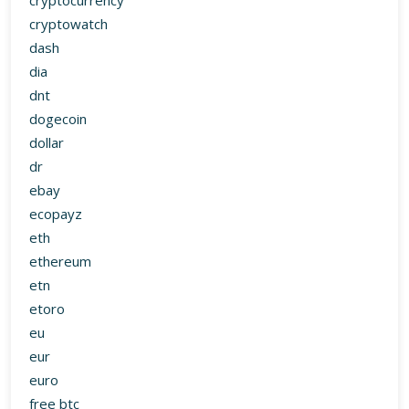
cryptocurrency
cryptowatch
dash
dia
dnt
dogecoin
dollar
dr
ebay
ecopayz
eth
ethereum
etn
etoro
eu
eur
euro
free btc