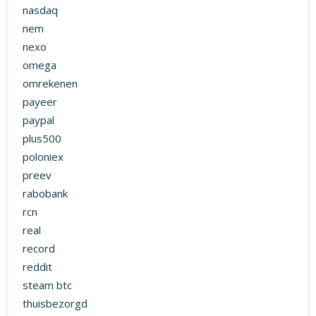
nasdaq
nem
nexo
omega
omrekenen
payeer
paypal
plus500
poloniex
preev
rabobank
rcn
real
record
reddit
steam btc
thuisbezorgd