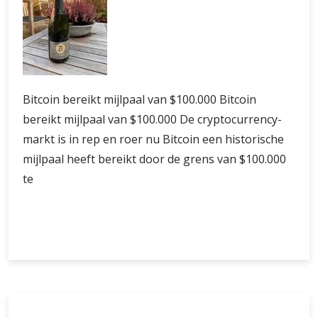
Bitcoin bereikt mijlpaal van $100.000 Bitcoin
bereikt mijlpaal van $100.000 De cryptocurrency-
markt is in rep en roer nu Bitcoin een historische
mijlpaal heeft bereikt door de grens van $100.000
te
Bitcoin
Verder lezen
bereikt
historische
mijlpaal
van
$100.000