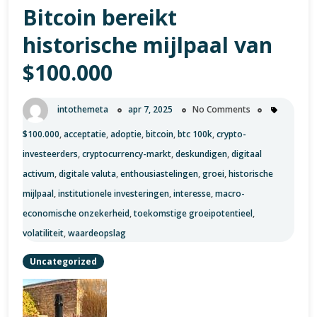
Bitcoin bereikt
BTC
Direct:
historische mijlpaal van
een
gids
$100.000
voor
beginnende
intothemeta
apr 7, 2025
No Comments
en
ervaren
$100.000
,
acceptatie
,
adoptie
,
bitcoin
,
btc 100k
,
crypto-
crypto-
investeerders
,
cryptocurrency-markt
,
deskundigen
,
digitaal
investeerders
activum
,
digitale valuta
,
enthousiastelingen
,
groei
,
historische
mijlpaal
,
institutionele investeringen
,
interesse
,
macro-
economische onzekerheid
,
toekomstige groeipotentieel
,
volatiliteit
,
waardeopslag
Uncategorized