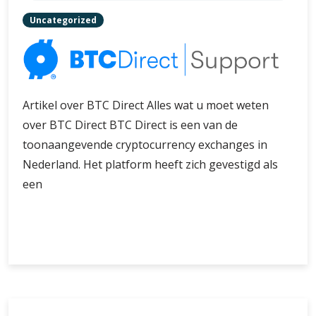
Uncategorized
Artikel over BTC Direct Alles wat u moet weten
over BTC Direct BTC Direct is een van de
toonaangevende cryptocurrency exchanges in
Nederland. Het platform heeft zich gevestigd als
een
Alles
Verder lezen
wat
u
moet
weten
over