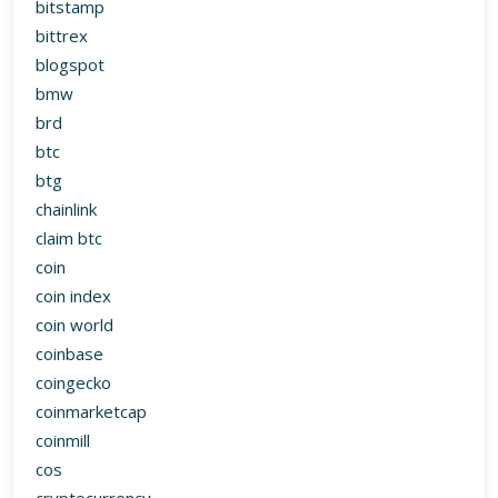
bitstamp
bittrex
blogspot
bmw
brd
btc
btg
chainlink
claim btc
coin
coin index
coin world
coinbase
coingecko
coinmarketcap
coinmill
cos