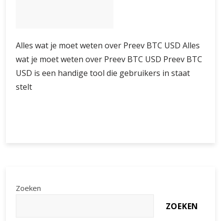
Alles wat je moet weten over Preev BTC USD Alles
wat je moet weten over Preev BTC USD Preev BTC
USD is een handige tool die gebruikers in staat
stelt
Actuele
Verder lezen
Bitcoin
naar
USD
wisselkoers
met
Preev
Zoeken
BTC
ZOEKEN
USD