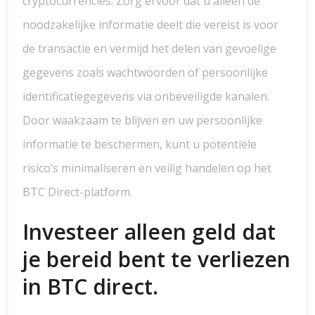
cryptocurrencies. Zorg ervoor dat u alleen de
noodzakelijke informatie deelt die vereist is voor
de transactie en vermijd het delen van gevoelige
gegevens zoals wachtwoorden of persoonlijke
identificatiegegevens via onbeveiligde kanalen.
Door waakzaam te blijven en uw persoonlijke
informatie te beschermen, kunt u potentiële
risico’s minimaliseren en veilig handelen op het
BTC Direct-platform.
Investeer alleen geld dat
je bereid bent te verliezen
in BTC direct.