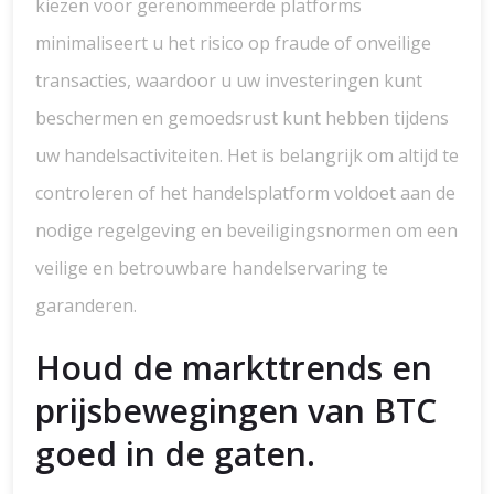
kiezen voor gerenommeerde platforms
minimaliseert u het risico op fraude of onveilige
transacties, waardoor u uw investeringen kunt
beschermen en gemoedsrust kunt hebben tijdens
uw handelsactiviteiten. Het is belangrijk om altijd te
controleren of het handelsplatform voldoet aan de
nodige regelgeving en beveiligingsnormen om een
veilige en betrouwbare handelservaring te
garanderen.
Houd de markttrends en
prijsbewegingen van BTC
goed in de gaten.