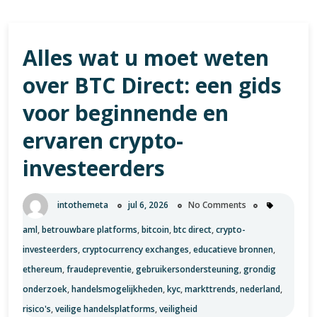
Alles wat u moet weten
over BTC Direct: een gids
voor beginnende en
ervaren crypto-
investeerders
intothemeta
jul 6, 2026
No Comments
aml
,
betrouwbare platforms
,
bitcoin
,
btc direct
,
crypto-
investeerders
,
cryptocurrency exchanges
,
educatieve bronnen
,
ethereum
,
fraudepreventie
,
gebruikersondersteuning
,
grondig
onderzoek
,
handelsmogelijkheden
,
kyc
,
markttrends
,
nederland
,
risico's
,
veilige handelsplatforms
,
veiligheid