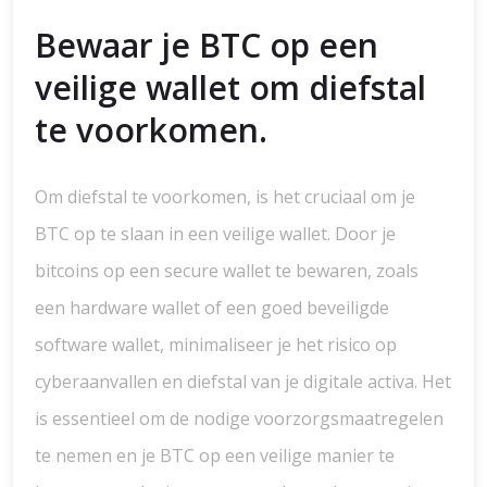
Bewaar je BTC op een
veilige wallet om diefstal
te voorkomen.
Om diefstal te voorkomen, is het cruciaal om je
BTC op te slaan in een veilige wallet. Door je
bitcoins op een secure wallet te bewaren, zoals
een hardware wallet of een goed beveiligde
software wallet, minimaliseer je het risico op
cyberaanvallen en diefstal van je digitale activa. Het
is essentieel om de nodige voorzorgsmaatregelen
te nemen en je BTC op een veilige manier te