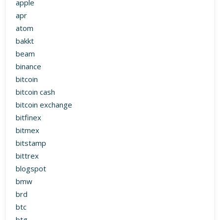
apple
apr
atom
bakkt
beam
binance
bitcoin
bitcoin cash
bitcoin exchange
bitfinex
bitmex
bitstamp
bittrex
blogspot
bmw
brd
btc
btg