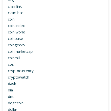
chainlink
claim btc
coin
coin index
coin world
coinbase
coingecko
coinmarketcap
coinmill
cos
cryptocurrency
cryptowatch
dash
dia
dnt
dogecoin
dollar