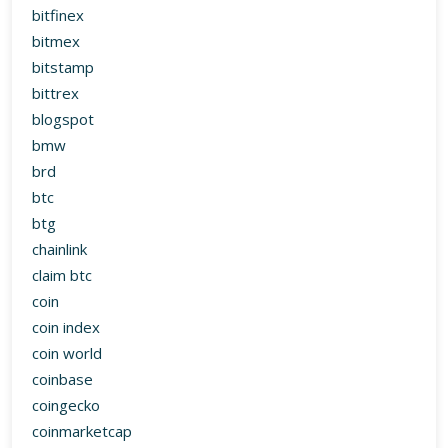
bitfinex
bitmex
bitstamp
bittrex
blogspot
bmw
brd
btc
btg
chainlink
claim btc
coin
coin index
coin world
coinbase
coingecko
coinmarketcap