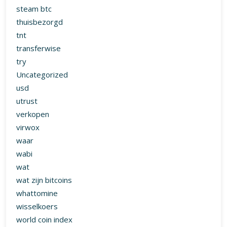
steam btc
thuisbezorgd
tnt
transferwise
try
Uncategorized
usd
utrust
verkopen
virwox
waar
wabi
wat
wat zijn bitcoins
whattomine
wisselkoers
world coin index