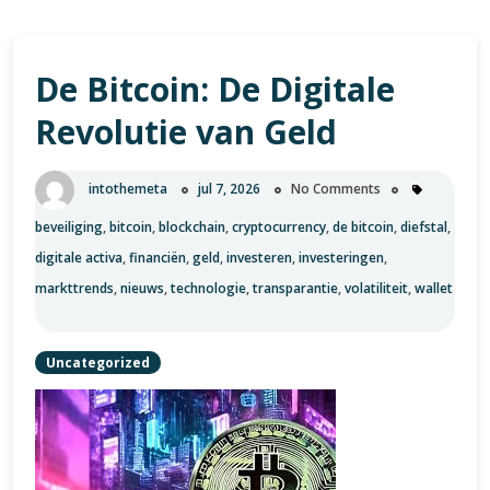
De Bitcoin: De Digitale
Revolutie van Geld
intothemeta
jul 7, 2026
No Comments
beveiliging
,
bitcoin
,
blockchain
,
cryptocurrency
,
de bitcoin
,
diefstal
,
digitale activa
,
financiën
,
geld
,
investeren
,
investeringen
,
markttrends
,
nieuws
,
technologie
,
transparantie
,
volatiliteit
,
wallet
Uncategorized