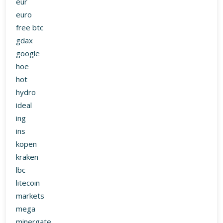
eur
euro
free btc
gdax
google
hoe
hot
hydro
ideal
ing
ins
kopen
kraken
lbc
litecoin
markets
mega
minergate