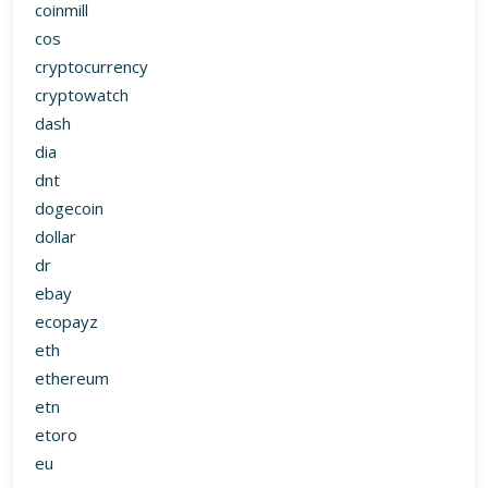
coinmill
cos
cryptocurrency
cryptowatch
dash
dia
dnt
dogecoin
dollar
dr
ebay
ecopayz
eth
ethereum
etn
etoro
eu