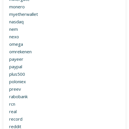
monero
myetherwallet
nasdaq
nem
nexo
omega
omrekenen
payeer
paypal
plus500
poloniex
preev
rabobank
rcn
real
record
reddit