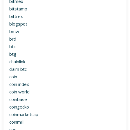
bitmex
bitstamp
bittrex
blogspot
bmw
brd
btc
btg
chainlink
claim btc
coin
coin index
coin world
coinbase
coingecko
coinmarketcap
coinmill
cos