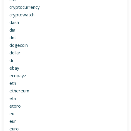
cryptocurrency
cryptowatch
dash
dia
dnt
dogecoin
dollar
dr
ebay
ecopayz
eth
ethereum
etn
etoro
eu
eur
euro