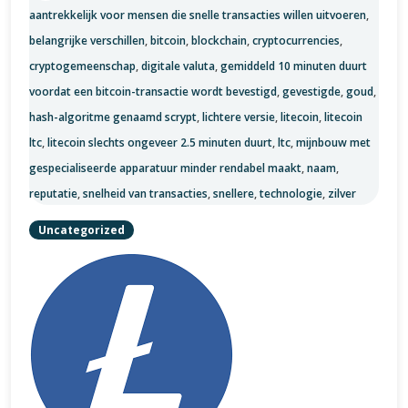
aantrekkelijk voor mensen die snelle transacties willen uitvoeren
,
belangrijke verschillen
,
bitcoin
,
blockchain
,
cryptocurrencies
,
cryptogemeenschap
,
digitale valuta
,
gemiddeld 10 minuten duurt
voordat een bitcoin-transactie wordt bevestigd
,
gevestigde
,
goud
,
hash-algoritme genaamd scrypt
,
lichtere versie
,
litecoin
,
litecoin
ltc
,
litecoin slechts ongeveer 2.5 minuten duurt
,
ltc
,
mijnbouw met
gespecialiseerde apparatuur minder rendabel maakt
,
naam
,
reputatie
,
snelheid van transacties
,
snellere
,
technologie
,
zilver
Uncategorized