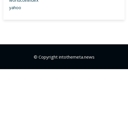
worldcoinindex
yahoo
© Copyright intothemeta.news