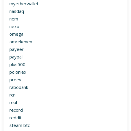
myetherwallet
nasdaq
nem
nexo
omega
omrekenen
payeer
paypal
plus500
poloniex
preev
rabobank
rcn
real
record
reddit
steam btc