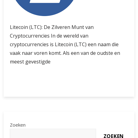
Litecoin (LTC): De Zilveren Munt van
Cryptocurrencies In de wereld van
cryptocurrencies is Litecoin (LTC) een naam die
vaak naar voren komt. Als een van de oudste en
meest gevestigde
Litecoin
Verder lezen
(LTC):
De
Zilveren
Munt
van
Cryptocurrencies
Zoeken
in
ZOEKEN