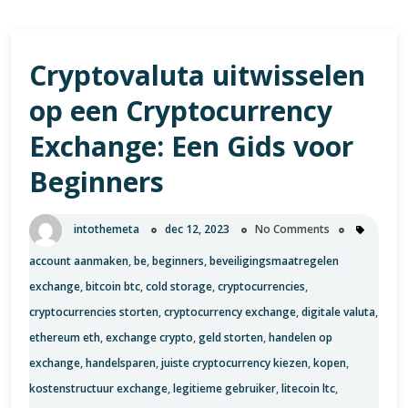
moet
weten
over
Cryptovaluta uitwisselen
de
fascinerende
op een Cryptocurrency
wereld
van
Exchange: Een Gids voor
de
Beginners
cryptomunt
intothemeta
dec 12, 2023
No Comments
account aanmaken
,
be
,
beginners
,
beveiligingsmaatregelen
exchange
,
bitcoin btc
,
cold storage
,
cryptocurrencies
,
cryptocurrencies storten
,
cryptocurrency exchange
,
digitale valuta
,
ethereum eth
,
exchange crypto
,
geld storten
,
handelen op
exchange
,
handelsparen
,
juiste cryptocurrency kiezen
,
kopen
,
kostenstructuur exchange
,
legitieme gebruiker
,
litecoin ltc
,