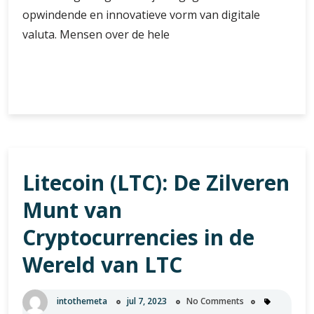
opwindende en innovatieve vorm van digitale
valuta. Mensen over de hele
Cryptovaluta
Verder lezen
uitwisselen
op
een
Cryptocurrency
Exchange:
Litecoin (LTC): De Zilveren
Een
Gids
Munt van
voor
Beginners
Cryptocurrencies in de
Wereld van LTC
intothemeta
jul 7, 2023
No Comments