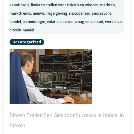
kennisbasis
,
limieten stellen voor risico's en winsten
,
markten
,
markttrends
,
nieuws
,
regelgeving
,
risicobeheer
,
succesvolle
handel
,
terminologie
,
volatiele activa
,
vraag en aanbod
,
wereld van
bitcoin-handel
Uncategorized
Bitcoin Trader: Een Gids voor Succesvolle Handel in
Bitcoin