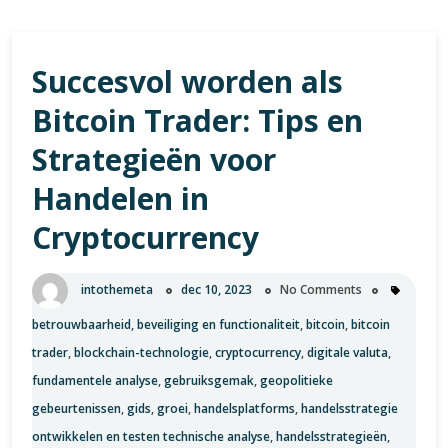
Succesvol worden als
Bitcoin Trader: Tips en
Strategieën voor
Handelen in
Cryptocurrency
intothemeta
dec 10, 2023
No Comments
betrouwbaarheid
,
beveiliging en functionaliteit
,
bitcoin
,
bitcoin
trader
,
blockchain-technologie
,
cryptocurrency
,
digitale valuta
,
fundamentele analyse
,
gebruiksgemak
,
geopolitieke
gebeurtenissen
,
gids
,
groei
,
handelsplatforms
,
handelsstrategie
ontwikkelen en testen technische analyse
,
handelsstrategieën
,